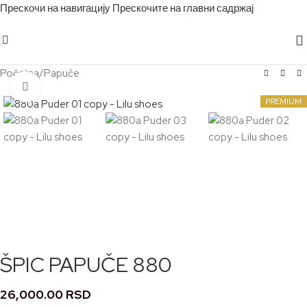
Прескочи на навигацију
Прескочите на главни садржај
Početna
/
Papuče
Кликните за увећање
PREMIUM
ŠPIC PAPUČE 880
26,000.00
RSD