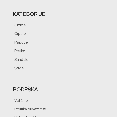
KATEGORIJE
Čizme
Cipele
Papuče
Patike
Sandale
Štikle
PODRŠKA
Veličine
Politika privatnosti