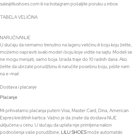
sale@lilushoes.com ili na Instagram pošaljite poruku u inbox.
TABELA VELIČINA
NARUČIVANJE
U slučaju da nemamo trenutno na lageru veličinu ili boju koju želite,
možemo napraviti svaki model i boju koje vidite na sajtu. Modeli se
ne mogu menjati, samo boja. Izrada traje do 10 radnih dana. Ako
želite da ubrzate porudžbinu ili naručite posebnu boju, pišite nam
na e-mail.
Dostava i plaćanje
Plaćanje
Mi prihvatamo plaćanja putem Visa, Master Card, Dina, American
Expres kreditnih kartica. Važno je da znate da dostava NIJE
uključena u cenu. U slučaju da uplata nije primljena nakon
podnošenja vaše porudžbine,
LILU SHOES
može automatski