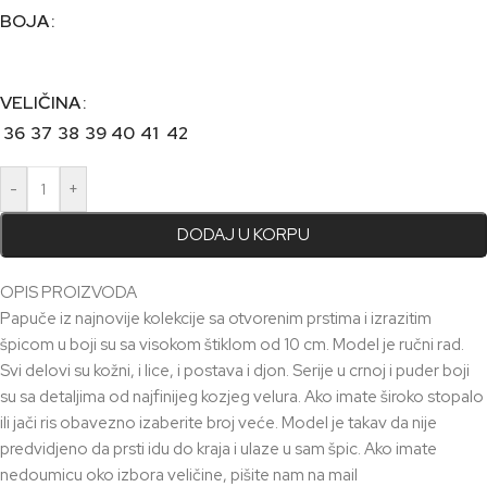
BOJA
VELIČINA
36
37
38
39
40
41
42
-
+
DODAJ U KORPU
OPIS PROIZVODA
Papuče iz najnovije kolekcije sa otvorenim prstima i izrazitim
špicom u boji su sa visokom štiklom od 10 cm. Model je ručni rad.
Svi delovi su kožni, i lice, i postava i djon. Serije u crnoj i puder boji
su sa detaljima od najfinijeg kozjeg velura. Ako imate široko stopalo
ili jači ris obavezno izaberite broj veće. Model je takav da nije
predvidjeno da prsti idu do kraja i ulaze u sam špic. Ako imate
nedoumicu oko izbora veličine, pišite nam na mail