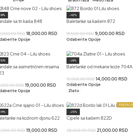
Braon raža
Meso raža
-18%
-42%
ndale sa tri kaiša 848
Baletanke sa kaišem 872
18,000.00
RSD
9,000.00
RSD
2,000.00
RSD
15,500.00
RSD
daberite Opcije
Odaberite Opcije
-10%
-26%
andale sa asimetričnim resama
Baletanke od mekane kože 704A
23
14,000.00
RSD
19,000.00
RSD
Odaberite Opcije
19,000.00
RSD
1,000.00
RSD
Zlato
daberite Opcije
PREMIU
-14%
-25%
aletanke na kožnom djonu 622
Cipele sa kaišem 822D
19,000.00
RSD
21,000.00
RSD
2,000.00
RSD
28,000.00
RSD