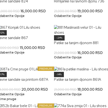
avne sandale 824
Rimljanke na ravnom djonu 736
16,000.00
RSD
19,000.00
RSD
8,000.00
RSD
21,000.00
RSD
daberite Opcije
Odaberite Opcije
-12%
avne sandale 867
-24%
Patike sa tanjim djonom 881
15,000.00
RSD
7,000.00
RSD
daberite Opcije
16,000.00
RSD
21,000.00
RSD
Odaberite Opcije
PREMIUM
-17%
-14%
avne sandale sa printom 687A
Patike sa tanjim djonom 861A
20,000.00
RSD
18,000.00
RSD
4,000.00
RSD
21,000.00
RSD
daberite Opcije
Odaberite Opcije
Crne pruge
PREMIUM