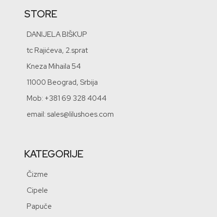
STORE
DANIJELA BIŠKUP
tc Rajićeva, 2.sprat
Kneza Mihaila 54
11000 Beograd, Srbija
Mob: +381 69 328 4044
email: sales@lilushoes.com
KATEGORIJE
Čizme
Cipele
Papuče