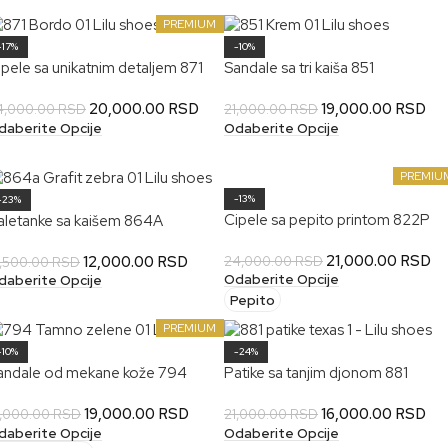
PREMIUM
-17%
-10%
ipele sa unikatnim detaljem 871
Sandale sa tri kaiša 851
20,000.00
RSD
19,000.00
RSD
4,000.00
RSD
21,000.00
RSD
daberite Opcije
Odaberite Opcije
PREMIU
-13%
-23%
Cipele sa pepito printom 822P
aletanke sa kaišem 864A
21,000.00
RSD
12,000.00
RSD
24,000.00
RSD
5,500.00
RSD
Odaberite Opcije
daberite Opcije
Pepito
PREMIUM
-10%
-24%
andale od mekane kože 794
Patike sa tanjim djonom 881
19,000.00
RSD
16,000.00
RSD
1,000.00
RSD
21,000.00
RSD
daberite Opcije
Odaberite Opcije