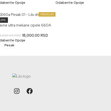
daberite Opcije
Odaberite Opcije
PREMIUM
-25%
avne ultra mekane cipele 660A
18,000.00
RSD
4,000.00
RSD
daberite Opcije
Pesak