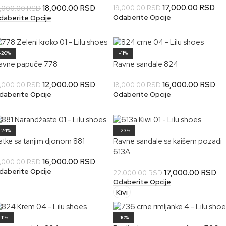
17,000.00
RSD
18,000.00
RSD
19,000.00
RSD
1,000.00
RSD
Odaberite Opcije
daberite Opcije
-20%
-11%
avne papuče 778
Ravne sandale 824
12,000.00
RSD
16,000.00
RSD
5,000.00
RSD
18,000.00
RSD
daberite Opcije
Odaberite Opcije
-24%
-23%
atke sa tanjim djonom 881
Ravne sandale sa kaišem pozadi
613A
16,000.00
RSD
1,000.00
RSD
daberite Opcije
17,000.00
RSD
22,000.00
RSD
Odaberite Opcije
Kivi
-11%
-10%