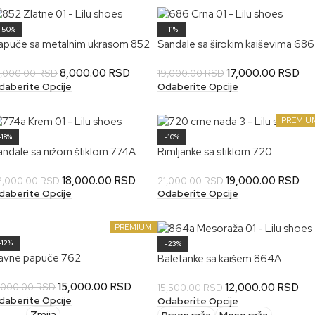
-50%
-11%
apuče sa metalnim ukrasom 852
Sandale sa širokim kaiševima 686
8,000.00
RSD
17,000.00
RSD
6,000.00
RSD
19,000.00
RSD
daberite Opcije
Odaberite Opcije
PREMIU
-18%
-10%
andale sa nižom štiklom 774A
Rimljanke sa stiklom 720
18,000.00
RSD
19,000.00
RSD
2,000.00
RSD
21,000.00
RSD
daberite Opcije
Odaberite Opcije
PREMIUM
-12%
-23%
avne papuče 762
Baletanke sa kaišem 864A
15,000.00
RSD
12,000.00
RSD
7,000.00
RSD
15,500.00
RSD
daberite Opcije
Odaberite Opcije
Zmija