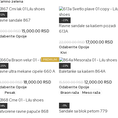
Tamno zelena
-12%
avne sandale 867
-23%
Ravne sandale sa kaišem pozadi
15,000.00
RSD
613A
7,000.00
RSD
daberite Opcije
17,000.00
RSD
22,000.00
RSD
Odaberite Opcije
Kivi
PREMIUM
-25%
-23%
avne ultra mekane cipele 660 A
Baletanke sa kaišem 864A
18,000.00
RSD
12,000.00
RSD
4,000.00
RSD
15,500.00
RSD
daberite Opcije
Odaberite Opcije
Pesak
Braon raža
Meso raža
-11%
-14%
Sandale sa blok petom 779
atvorene ravne papuče 868