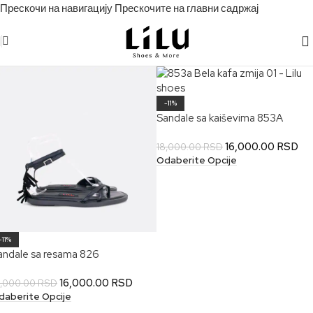
Прескочи на навигацију
Прескочите на главни садржај
-11%
Sandale sa kaiševima 853A
16,000.00
RSD
18,000.00
RSD
Odaberite Opcije
-11%
andale sa resama 826
16,000.00
RSD
8,000.00
RSD
daberite Opcije