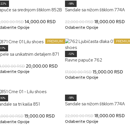
-22%
-18%
apuče sa srednjom štiklom 852B
Sandale sa nižom štiklom 774A
14,000.00
RSD
18,000.00
RSD
8,000.00
RSD
22,000.00
RSD
daberite Opcije
Odaberite Opcije
PREMIUM
PREMIU
-17%
ipele sa unikatnim detaljem 871
-12%
Ravne papuče 762
20,000.00
RSD
4,000.00
RSD
daberite Opcije
15,000.00
RSD
17,000.00
RSD
Odaberite Opcije
-18%
-10%
Sandale sa nižom štiklom 774A
ndale sa tri kaiša 851
18,000.00
RSD
19,000.00
RSD
22,000.00
RSD
1,000.00
RSD
Odaberite Opcije
daberite Opcije