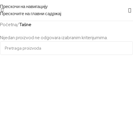
Прескочи на навигацију
Прескочите на главни садржај
Početna
/
Tašne
Nijedan proizvod ne odgovara izabranim kriterijumima.