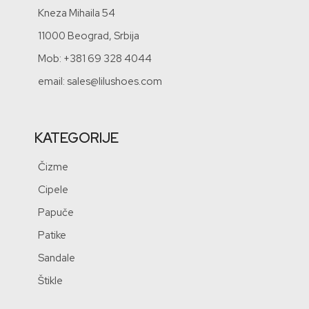
Kneza Mihaila 54
11000 Beograd, Srbija
Mob: +381 69 328 4044
email: sales@lilushoes.com
KATEGORIJE
Čizme
Cipele
Papuče
Patike
Sandale
Štikle