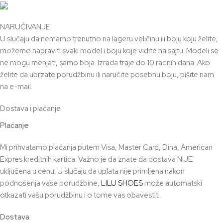
NARUČIVANJE
U slučaju da nemamo trenutno na lageru veličinu ili boju koju želite,
možemo napraviti svaki model i boju koje vidite na sajtu. Modeli se
ne mogu menjati, samo boja. Izrada traje do 10 radnih dana. Ako
želite da ubrzate porudžbinu ili naručite posebnu boju, pišite nam
na e-mail.
Dostava i plaćanje
Plaćanje
Mi prihvatamo plaćanja putem Visa, Master Card, Dina, American
Expres kreditnih kartica. Važno je da znate da dostava NIJE
uključena u cenu. U slučaju da uplata nije primljena nakon
podnošenja vaše porudžbine,
LILU SHOES
može automatski
otkazati vašu porudžbinu i o tome vas obavestiti.
Dostava