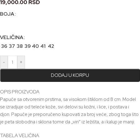
19,000.00
RSD
BOJA
VELIČINA
36
37
38
39
40
41
42
-
+
DODAJ U KORPU
OPIS PROIZVODA
Papuče sa otvorenim prstima, sa visokom štiklom od 8 cm. Model
se izradjuje od teleće kože, svi delovi su kožni, i lice, i postava i
djon. Papuče je preporučeno kupovati za broj veće, zbog toga što
je peta slobodna i sklona tome da „viri“ iz ležišta, a i kalup je manji.
TABELA VELIČINA