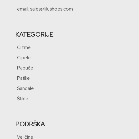
email: sales@lilushoes.com
KATEGORIJE
Čizme
Cipele
Papuče
Patike
Sandale
Štikle
PODRŠKA
Veličine