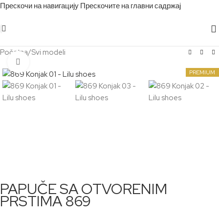
Прескочи на навигацију
Прескочите на главни садржај
Početna
/
Svi modeli
Кликните за увећање
PREMIUM
PAPUČE SA OTVORENIM
PRSTIMA 869