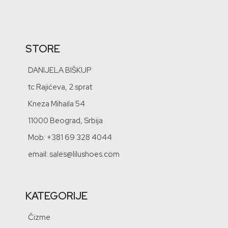
STORE
DANIJELA BIŠKUP
tc Rajićeva, 2.sprat
Kneza Mihaila 54
11000 Beograd, Srbija
Mob: +381 69 328 4044
email: sales@lilushoes.com
KATEGORIJE
Čizme