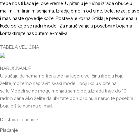
treba
nositi kada je loše vreme. U pitanju je ru
č
na izrada obu
ć
e
u
malim, limitiranim serijama.
Izradjujemo i
h od crne, bele, roze, plave
i maslinaste govedje kože. Postava je kožna. Štikla je presvučena u
kožu od koje se radi i model. Z
a naru
č
ivanje u posebnim bojama
kontaktirajte nas putem
e-
mail-a.
TABELA VELIČINA
NARUČIVANJE
U slučaju da nemamo trenutno na lageru veličinu ili boju koju
želite,možemo napraviti svaki model i boju koju vidite na
sajtu.Modeli se ne mogu menjati samo boja.Izrada traje do 10
radnih dana.Ako želite da ubrzate borudžbinu ili naručite posebnu
boju,pišite nam na e-mail.
Dostava i plaćanje
Plaćanje