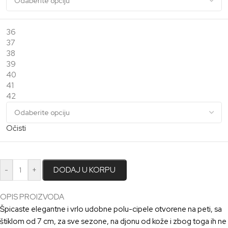
36
37
38
39
40
41
42
Očisti
-
+
DODAJ U KORPU
OPIS PROIZVODA
Špicaste elegantne i vrlo udobne polu
-cipele otvorene na peti,
sa
štiklom od 7 cm,
za
sve sezone
, na djonu
od kože
i
zbog
toga ih ne