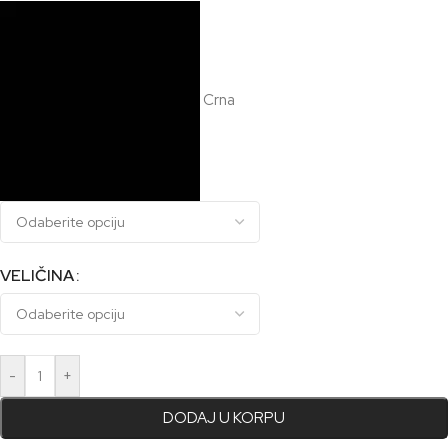
Crna
VELIČINA
-
+
DODAJ U KORPU