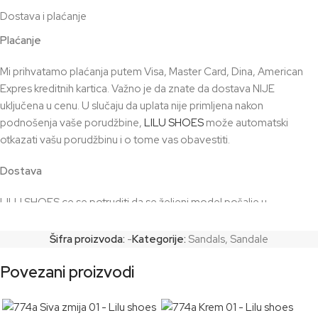
Dostava i plaćanje
Plaćanje
Mi prihvatamo plaćanja putem Visa, Master Card, Dina, American
Expres kreditnih kartica. Važno je da znate da dostava NIJE
uključena u cenu. U slučaju da uplata nije primljena nakon
podnošenja vaše porudžbine,
LILU SHOES
može automatski
otkazati vašu porudžbinu i o tome vas obavestiti.
Dostava
LILU SHOES ce se potruditi da se željeni model pošalje u
prosečnom vremenskom roku od 2 dana, ako ste izabrali model koji
imamo na stanju. Za modele koji su posebno poručeni i izradjuju se,
Šifra proizvoda:
-
Kategorije:
Sandals
,
Sandale
rok za izradu je 7 – 10 radnih dana. Plus uračunajte broj dana
Povezani proizvodi
potreban za transport. Odgovornost kupca je da obezbedi tačnu i
sigurnu adresu na koju u svakom trenutku može biti isporučen
paket.