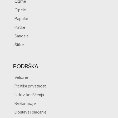
Čizme
Cipele
Papuče
Patike
Sandale
Štikle
PODRŠKA
Veličine
Politika privatnosti
Uslovi korišćenja
Reklamacije
Dostava i plaćanje