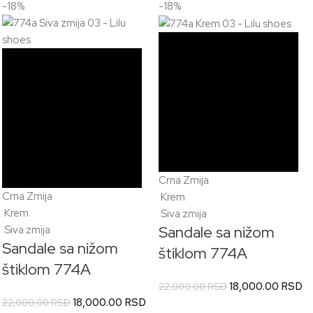
-18%
-18%
Detaljnije o dostavi i plaćanju
OVDE
Crna Zmija
Crna Zmija
Krem
Krem
Siva zmija
Sandale sa nižom
Siva zmija
Sandale sa nižom
štiklom 774A
štiklom 774A
18,000.00
RSD
22,000.00
RSD
18,000.00
RSD
22,000.00
RSD