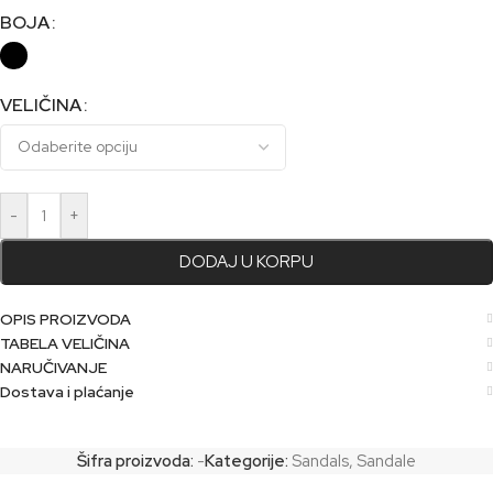
BOJA
Alternative:
VELIČINA
-
+
DODAJ U KORPU
OPIS PROIZVODA
TABELA VELIČINA
NARUČIVANJE
Dostava i plaćanje
Šifra proizvoda:
-
Kategorije:
Sandals
,
Sandale