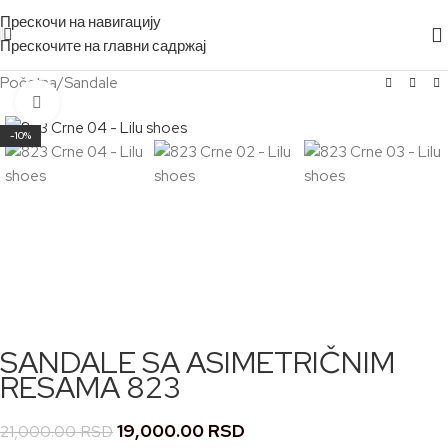
Прескочи на навигацију
Прескочите на главни садржај
Početna
/
Sandale
Кликните за увећање
-10%
SANDALE SA ASIMETRIČNIM
RESAMA 823
19,000.00
RSD
21,000.00
RSD