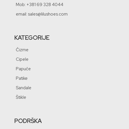
Mob: +381 69 328 4044
email: sales@lilushoes.com
KATEGORIJE
Čizme
Cipele
Papuče
Patike
Sandale
Štikle
PODRŠKA