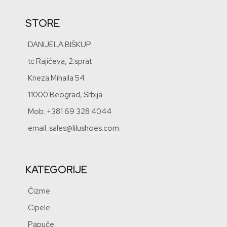
STORE
DANIJELA BIŠKUP
tc Rajićeva, 2.sprat
Kneza Mihaila 54
11000 Beograd, Srbija
Mob: +381 69 328 4044
email: sales@lilushoes.com
KATEGORIJE
Čizme
Cipele
Papuče