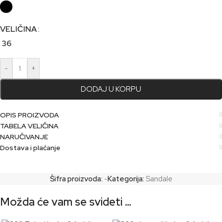
VELIČINA
36
-
+
DODAJ U KORPU
OPIS PROIZVODA
TABELA VELIČINA
NARUČIVANJE
Dostava i plaćanje
Šifra proizvoda:
-
Kategorija:
Sandale
Možda će vam se svideti …