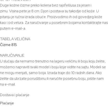
Duge kožne čizme preko kolena bez rajsfešlusa za jesen i
zimu. Visina pete je 8 cm. Djon i postava su takodje od kože. U
pitanju je ručna izrada obuće. Proizvodimo ih od govedjeg kože
kao i od velura. Za naručivanje u posebnim bojama kontaktirajte nas
putem e-mail-a.
TABELA VELIČINA
Čizme 815
NARUČIVANJE
U slučaju da nemamo trenutno na lageru veličinu ili boju koju želite,
možemo napraviti svaki model i boju koje vidite na sajtu. Modeli se
ne mogu menjati, samo boja. Izrada traje do 10 radnih dana. Ako
želite da ubrzate porudžbinu ili naručite posebnu boju, pišite nam
na e-mail.
Dostava i plaćanje
Plaćanje