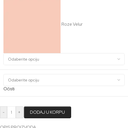
Roze Velur
Očisti
-
+
DODAJ U KORPU
OPIS PROIZVODA