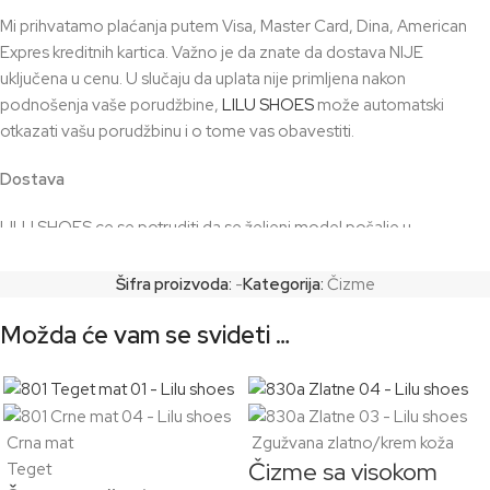
Mi prihvatamo plaćanja putem Visa, Master Card, Dina, American
Expres kreditnih kartica. Važno je da znate da dostava NIJE
uključena u cenu. U slučaju da uplata nije primljena nakon
podnošenja vaše porudžbine,
LILU SHOES
može automatski
otkazati vašu porudžbinu i o tome vas obavestiti.
Dostava
LILU SHOES ce se potruditi da se željeni model pošalje u
prosečnom vremenskom roku od 2 dana, ako ste izabrali model koji
imamo na stanju. Za modele koji su posebno poručeni i izradjuju se,
Šifra proizvoda:
-
Kategorija:
Čizme
rok za izradu je 7 – 10 radnih dana. Plus uračunajte broj dana
Možda će vam se svideti …
potreban za transport. Odgovornost kupca je da obezbedi tačnu i
sigurnu adresu na koju u svakom trenutku može biti isporučen
paket.
Detaljnije o dostavi i plaćanju
OVDE
Crna mat
Zgužvana zlatno/krem koža
Čizme sa visokom
Teget