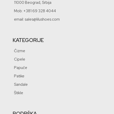
11000 Beograd, Srbija
Mob: +381 69 328 4044
email: sales@lilushoes.com
KATEGORIJE
Čizme
Cipele
Papuče
Patike
Sandale
Štikle
PODRŠKA