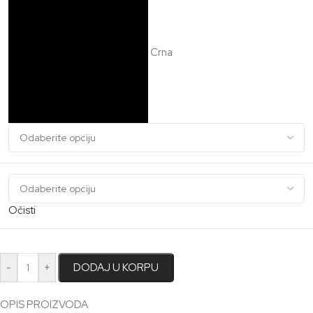
Crna
Očisti
-
+
DODAJ U KORPU
OPIS PROIZVODA