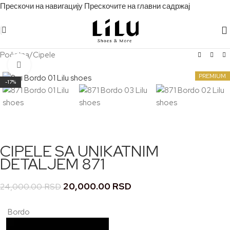
Прескочи на навигацију
Прескочите на главни садржај
Početna
/
Cipele
Кликните за увећање
PREMIUM
-17%
CIPELE SA UNIKATNIM
DETALJEM 871
20,000.00
RSD
24,000.00
RSD
Bordo