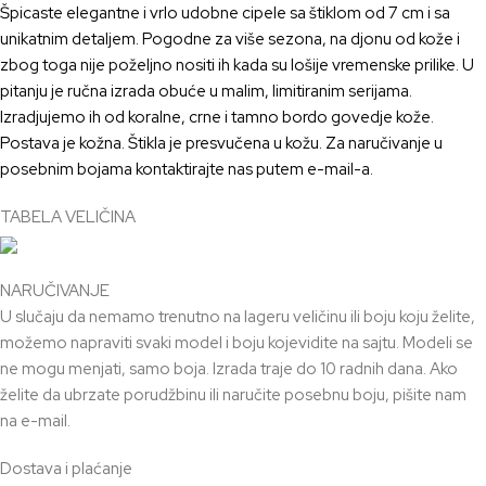
Špicaste elegantne i vrlo udobne
cipele
sa štiklom od 7 cm i sa
unikatnim detaljem. Pogodne z
a više
sezona
, na djonu
od kože
i
zbog
toga ni
je
poželjno
nositi ih kada su lošije vremenske prilike. U
pitanju je ru
č
na izrada obu
ć
e
u malim, limitiranim serijama.
Izradjujemo i
h od koralne, crne i tamno bordo govedje kože.
Postava je kožna. Štikla je presvučena u kožu. Z
a naru
č
ivanje u
posebnim bojama kontaktirajte nas putem
e-
mail-a.
TABELA VELIČINA
NARUČIVANJE
U slučaju da nemamo trenutno na lageru veličinu ili boju koju želite,
možemo napraviti svaki model i boju kojevidite na sajtu. Modeli se
ne mogu menjati, samo boja. Izrada traje do 10 radnih dana. Ako
želite da ubrzate porudžbinu ili naručite posebnu boju, pišite nam
na e-mail.
Dostava i plaćanje