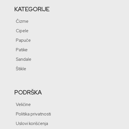
KATEGORIJE
Čizme
Cipele
Papuče
Patike
Sandale
Štikle
PODRŠKA
Veličine
Politika privatnosti
Uslovi korišćenja