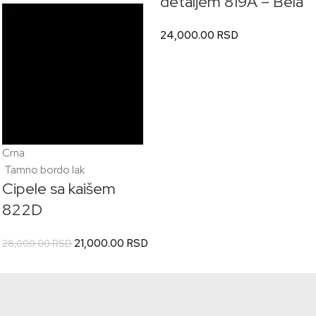
detaljem 819A
–
Bela
24,000.00
RSD
Crna
Tamno bordo lak
Cipele sa kaišem
822D
21,000.00
RSD
28,000.00
RSD