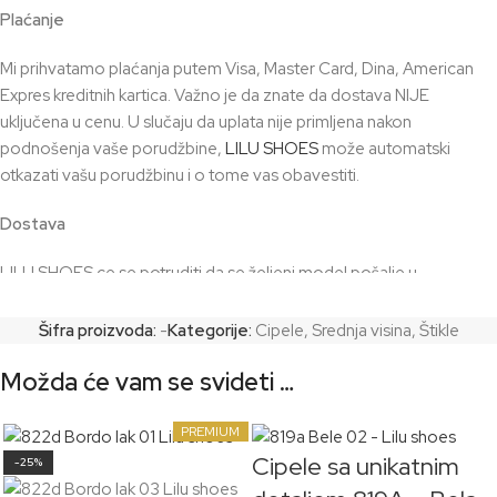
Plaćanje
Mi prihvatamo plaćanja putem Visa, Master Card, Dina, American
Expres kreditnih kartica. Važno je da znate da dostava NIJE
uključena u cenu. U slučaju da uplata nije primljena nakon
podnošenja vaše porudžbine,
LILU SHOES
može automatski
otkazati vašu porudžbinu i o tome vas obavestiti.
Dostava
LILU SHOES ce se potruditi da se željeni model pošalje u
prosečnom vremenskom roku od 2 dana, ako ste izabrali model koji
imamo na stanju. Za modele koji su posebno poručeni i izradjuju se,
Šifra proizvoda:
-
Kategorije:
Cipele
,
Srednja visina
,
Štikle
rok za izradu je 7 – 10 radnih dana. Plus uračunajte broj dana
Možda će vam se svideti …
potreban za transport. Odgovornost kupca je da obezbedi tačnu i
sigurnu adresu na koju u svakom trenutku može biti isporučen
paket.
PREMIUM
Cipele sa unikatnim
-25%
Detaljnije o dostavi i plaćanju
OVDE