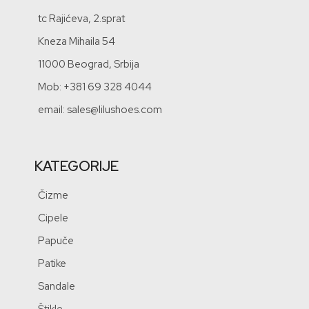
tc Rajićeva, 2.sprat
Kneza Mihaila 54
11000 Beograd, Srbija
Mob: +381 69 328 4044
email: sales@lilushoes.com
KATEGORIJE
Čizme
Cipele
Papuče
Patike
Sandale
Štikle