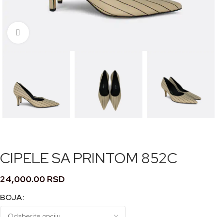
Кликните за увећање
CIPELE SA PRINTOM 852C
24,000.00
RSD
BOJA
Alternative: