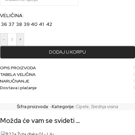
VELIČINA
36
37
38
39
40
41
42
-
+
DODAJ U KORPU
OPIS PROIZVODA
TABELA VELIČINA
NARUČIVANJE
Dostava i plaćanje
Šifra proizvoda:
-
Kategorije:
Cipele
,
Srednja visina
Možda će vam se svideti …