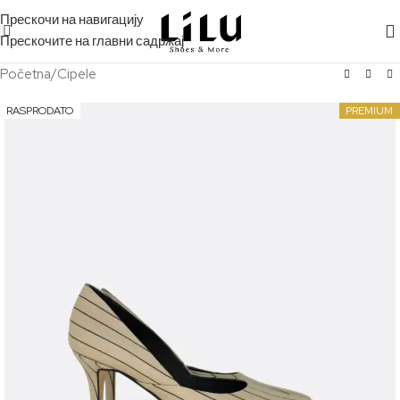
Прескочи на навигацију
Прескочите на главни садржај
Početna
/
Cipele
RASPRODATO
PREMIUM