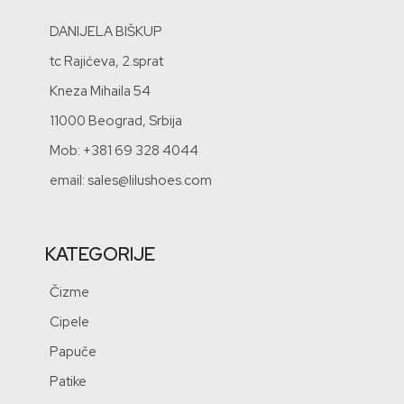
DANIJELA BIŠKUP
tc Rajićeva, 2.sprat
Kneza Mihaila 54
11000 Beograd, Srbija
Mob: +381 69 328 4044
email: sales@lilushoes.com
KATEGORIJE
Čizme
Cipele
Papuče
Patike